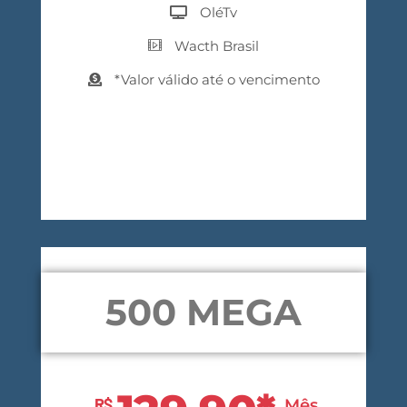
OléTv
Wacth Brasil
*Valor válido até o vencimento
Contrate agora
500 MEGA
R$
Mês