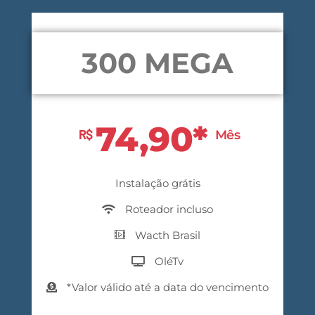
300 MEGA
74,90*
R$
Mês
Instalação grátis
Roteador incluso
Wacth Brasil
OléTv
*Valor válido até a data do vencimento