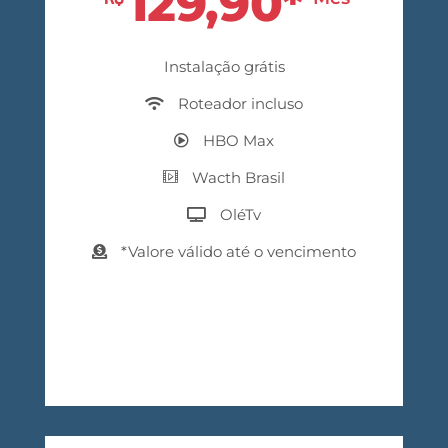
129,90*
Instalação grátis
Roteador incluso
HBO Max
Wacth Brasil
OléTv
*Valore válido até o vencimento
Contrate agora