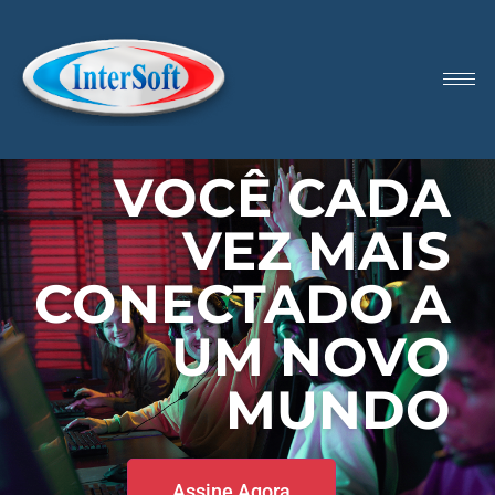
VOCÊ CADA
VEZ MAIS
CONECTADO A
UM NOVO
MUNDO
Assine Agora