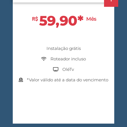
59,90*
R$
Mês
Instalação grátis
Roteador incluso
OléTv
*Valor válido até a data do vencimento
Contrate agora