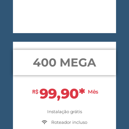
Contrate agora
400 MEGA
99,90*
R$
Mês
Instalação grátis
Roteador incluso